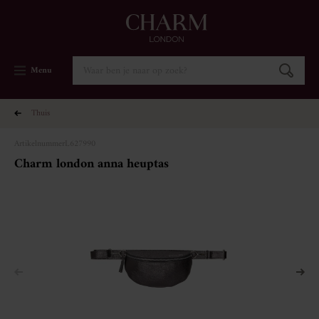
Menu
thuis
Artikelnummer
L627990
charm london anna heuptas