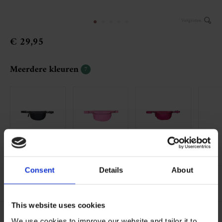
Vergroten
€ 29,95
Meerdere kleuren
7
002 blauw
009 roze
011 fuchsia
Consent
Details
About
Bestel al vanaf €50,-
This website uses cookies
Specificaties
We use cookies to improve our website and tailor it to