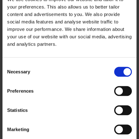
Charm London Anna Heuptas
your preferences. This also allows us to better tailor
content and advertisements to you. We also provide
social media features and analyse website traffic to
L627
improve our performance. We share information about
your use of our website with our social media, advertising
and analytics partners.
8720673015638
Consent
Charm London
Necessary
Selection
Meer specificaties
Gegevens
Preferences
Binnenkort een festival of ander feestje op de planning staan? Dan is
deze heuptas van Charm London ideaal om mee te nemen!
Statistics
Uiteraard is deze heuptas ook super geschikt voor allerlei andere
gelegenheden. De heuptas sluit door middel van een ritssluiting, je
Marketing
kunt je spullen dus met een gerust hart in de tas opbergen. De band