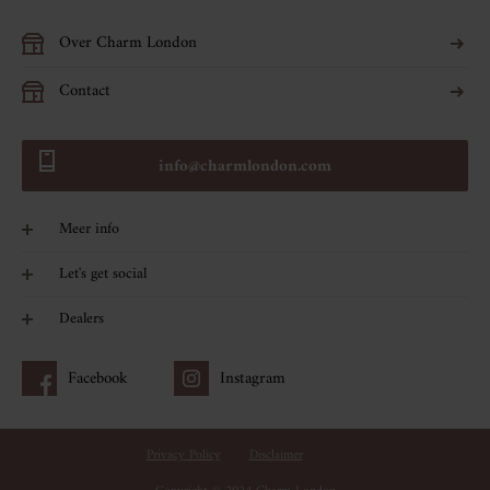
Over Charm London
Contact
info@charmlondon.com
Meer info
Veelgestelde vragen
Let's get social
Vacatures
Facebook
Dealers
Instagram
Dealer login
Facebook
Instagram
Tiktok
Dealer worden
Privacy Policy
Disclaimer