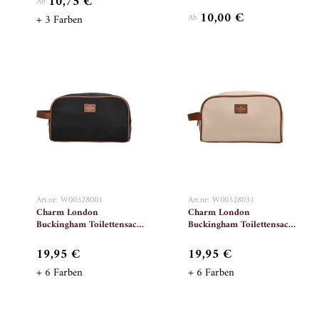
10,75 €
Ab
10,00 €
+ 3 Farben
Ab
Art.nr: W00328001
Art.nr: W00328031
Charm London
Charm London
Buckingham Toilettensack
Buckingham Toilettensack
001 Schwarz
031 Sand
19,95 €
19,95 €
+ 6 Farben
+ 6 Farben