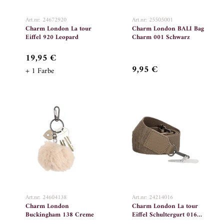
Art.nr: 24672920
Art.nr: 25505001
Charm London La tour
Charm London BALI Bag
Eiffel 920 Leopard
Charm 001 Schwarz
19,95 €
9,95 €
+ 1 Farbe
Art.nr: 24604138
Art.nr: 24214016
Charm London
Charm London La tour
Buckingham 138 Creme
Eiffel Schultergurt 016
Taupe