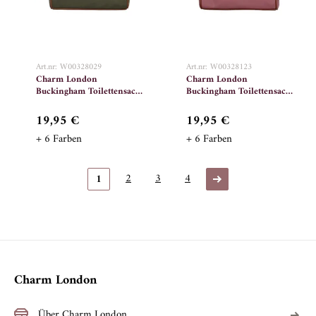
Art.nr: W00328029
Art.nr: W00328123
Charm London
Charm London
Buckingham Toilettensack
Buckingham Toilettensack
029 Olivegrün
123 Hellviolett
19,95 €
19,95 €
+ 6 Farben
+ 6 Farben
2
3
4
1
Charm London
Über Charm London