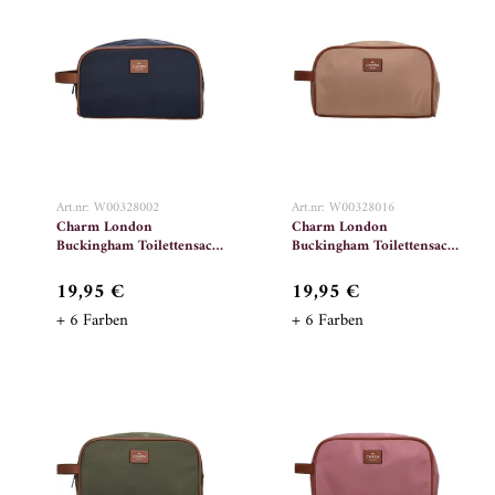
Art.nr: W00328002
Art.nr: W00328016
Charm London
Charm London
Buckingham Toilettensack
Buckingham Toilettensack
002 Blau
016 Taupe
19,95 €
19,95 €
+ 6 Farben
+ 6 Farben