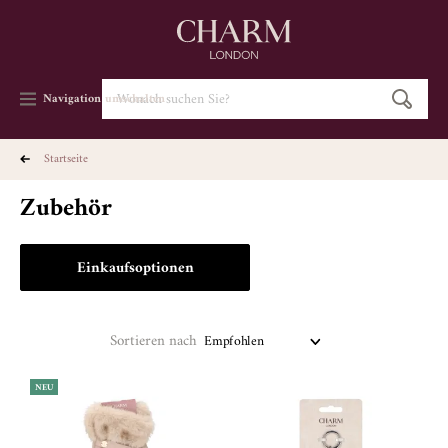
Navigation umschalten
startseite
Zubehör
Einkaufsoptionen
Sortieren nach
NEU