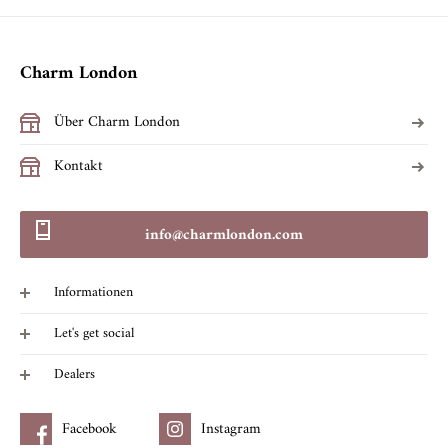
Charm London
Über Charm London
Kontakt
info@charmlondon.com
Informationen
FAQ
Let's get social
Facebook
Dealers
Instagram
Dealer login
Facebook
Instagram
Tiktok
Händler werden